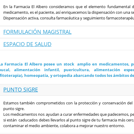
En la Farmacia El Albero consideramos que el elemento fundamental de
medicamento, es el paciente, así enriquecemos la dispensación con una se
Dispensación activa, consulta farmacéutica y seguimiento farmacoterapéu
FORMULACIÓN MAGISTRAL
ESPACIO DE SALUD
Contamos con un laboratorio y personal especializado para la elabo
medicamento individualizado o fórmula magistral es la opción eleg
medicamento comercializado no se adapta correctamente a las necesid
La experiencia y formación del equipo de la Farmacia también están 
cambio de excipientes por alergias e intolerancias etc…).
orientado a mejorar la calidad de vida de nuestros clientes-pacientes a tra
La Farmacia El Albero posee un stock amplio en medicamentos, pr
Contamos con una Especialista en Deshabituación Tabáquica, Experta 
bucal, alimentación infantil, puericultura, alimentación espe
Análisis Clínicos.
(fitoterapia), homeopatía, y ortopedia abarcando todos los ámbitos de
PUNTO SIGRE
Estamos también comprometidos con la protección y conservación del 
punto sigre.
Los medicamentos nos ayudan a curar enfermedades que padecemos, per
si están caducados debes llevarlos al punto sigre de tu farmacia más cer
contaminar el medio ambiente, colabora a mejorar nuestro entorno.