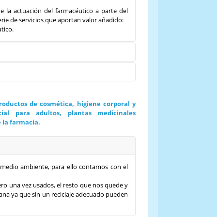
 la actuación del farmacéutico a parte del
rie de servicios que aportan valor añadido:
tico.
ración personalizada de medicamentos. El
ida por el médico en los casos en que el
ades del paciente (adaptación de la dosis,
al servicio del mantenimiento de la salud,
vés de la provisión de servicios y productos.
oductos de cosmética, higiene corporal y
en Nutrición y Dietética y Especialista en
cial para adultos, plantas medicinales
 la farmacia.
medio ambiente, para ello contamos con el
o una vez usados, el resto que nos quede y
cana ya que sin un reciclaje adecuado pueden