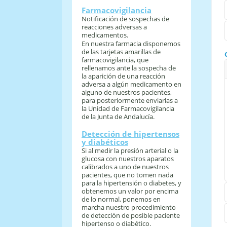
Farmacovigilancia
Notificación de sospechas de
reacciones adversas a
medicamentos.
En nuestra farmacia disponemos
de las tarjetas amarillas de
farmacovigilancia, que
rellenamos ante la sospecha de
la aparición de una reacción
adversa a algún medicamento en
alguno de nuestros pacientes,
para posteriormente enviarlas a
la Unidad de Farmacovigilancia
de la Junta de Andalucía.
Detección de hipertensos
y diabéticos
Si al medir la presión arterial o la
glucosa con nuestros aparatos
calibrados a uno de nuestros
pacientes, que no tomen nada
para la hipertensión o diabetes, y
obtenemos un valor por encima
de lo normal, ponemos en
marcha nuestro procedimiento
de detección de posible paciente
hipertenso o diabético.