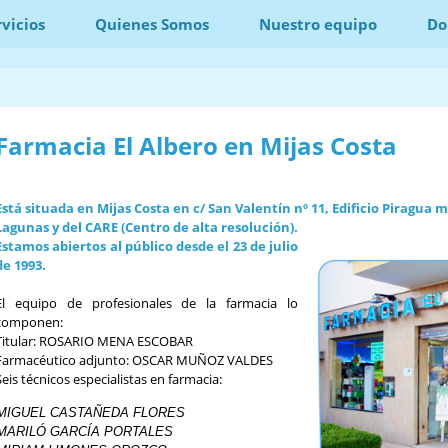
 web acepta el uso de cookies para una mejor experiencia en la visita.
vicios
Quienes Somos
Nuestro equipo
Do
Farmacia El Albero en Mijas Costa
Está situada en Mijas Costa en c/ San Valentín nº 11, Edificio Piragua 
Lagunas y del CARE (Centro de alta resolución).
Estamos abiertos al público desde el 23 de julio
de 1993.
El equipo de profesionales de la farmacia lo
componen:
Titular: ROSARIO MENA ESCOBAR
Farmacéutico adjunto: OSCAR MUÑOZ VALDES
Seis técnicos especialistas en farmacia:
MIGUEL CASTAÑEDA FLORES

MARILÓ GARCÍA PORTALES
