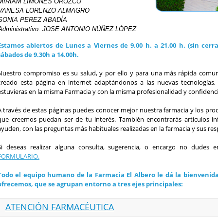
MIRIAM LIMONES OROZCO

VANESA LORENZO ALMAGRO

SONIA PEREZ ABADÍA

Administrativo: JOSE ANTONIO NÚÑEZ LÓPEZ
Estamos abiertos de Lunes a Viernes de 9.00 h. a 21.00 h. (sin cerr
sábados de 9.30h a 14.00h.
Nuestro compromiso es su salud, y por ello y para una más rápida comuni
creado esta página en internet adaptándonos a las nuevas tecnologías,
estuvieras en la misma Farmacia y con la misma profesionalidad y confidenci
A través de estas páginas puedes conocer mejor nuestra farmacia y los pr
que creemos puedan ser de tu interés. También encontrarás artículos inf
ayuden, con las preguntas más habituales realizadas en la farmacia y sus res
Si deseas realizar alguna consulta, sugerencia, o encargo no dudes
FORMULARIO.
Todo el equipo humano de la Farmacia El Albero le dá la bienvenida y
ofrecemos, que se agrupan entorno a tres ejes principales:
ATENCIÓN FARMACÉUTICA