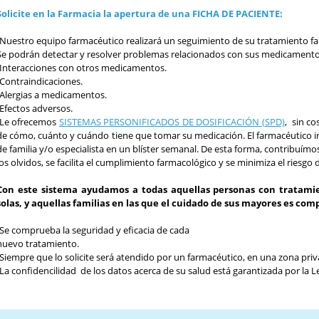
¿Está usted siguiendo un tratamiento complejo?
Solicite en la Farmacia la apertura de una FICHA DE PACIENTE:
¿Le preocupa la seguridad y eficacia de la medicación que toma?
¿Ha tenido alguna vez problemas de alergias o reacciones inesperadas a
-Nuestro equipo farmacéutico realizará un seguimiento de su tratamiento f
Se podrán detectar y resolver problemas relacionados con sus medicamento
-Interacciones con otros medicamentos.
-Contraindicaciones.
-Alergias a medicamentos.
-Efectos adversos.
-Le ofrecemos
SISTEMAS PERSONIFICADOS DE DOSIFICACIÓN (SPD)
, sin c
de cómo, cuánto y cuándo tiene que tomar su medicación. El farmacéutico in
de familia y/o especialista en un blíster semanal. De esta forma, contribuímo
los olvidos, se facilita el cumplimiento farmacológico y se minimiza el riesgo 
Con este sistema ayudamos a todas aquellas personas con tratamie
solas, y aquellas familias en las que el cuidado de sus mayores es com
-Se comprueba la seguridad y eficacia de cada
nuevo tratamiento.
-Siempre que lo solicite será atendido por un farmacéutico, en una zona priv
-La confidencilidad de los datos acerca de su salud está garantizada por la 