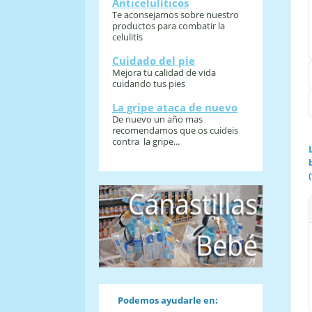
Anticelulíticos
Te aconsejamos sobre nuestro
productos para combatir la
celulitis
Cuidado del pie
Mejora tu calidad de vida
cuidando tus pies
La gripe ataca de nuevo
De nuevo un año mas
recomendamos que os cuideis
contra la gripe...
Podemos ayudarle en: