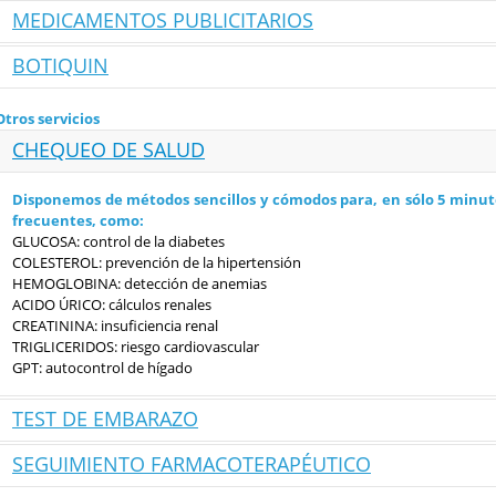
MEDICAMENTOS PUBLICITARIOS
BOTIQUIN
Las Especialidades Farmacéuticas Publicitarias (EFP) son especialidades qu
síndromes o síntomas menores, para las cuales está permitido hacer publ
Tener un botiquín bien surtido te puede sacar de muchos apuros. Si desea
Otros servicios
Albero te sugerimos algunos productos que son de gran utilidad.
CHEQUEO DE SALUD
Disponemos de métodos sencillos y cómodos para, en sólo 5 minutos
frecuentes, como:
GLUCOSA: control de la diabetes
COLESTEROL: prevención de la hipertensión
HEMOGLOBINA: detección de anemias
ACIDO ÚRICO: cálculos renales
CREATININA: insuficiencia renal
TRIGLICERIDOS: riesgo cardiovascular
GPT: autocontrol de hígado
TEST DE EMBARAZO
SEGUIMIENTO FARMACOTERAPÉUTICO
Tanto en orina como en sangre.
Ponte en contacto con nosotros y te informaremos, en todo momento, de